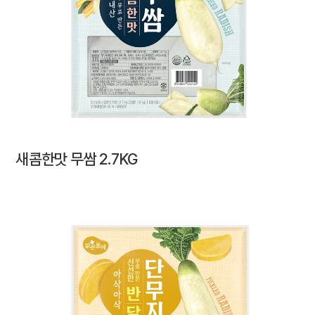
새콤한맛 무쌈 2.7KG