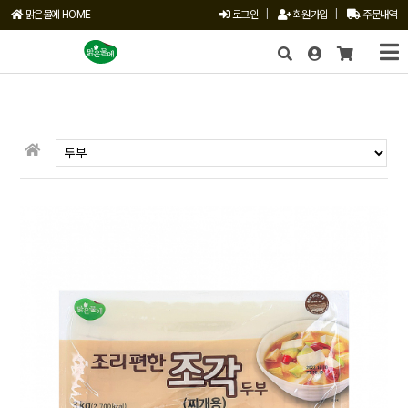
맑은물에 HOME
로그인
|
회원가입
|
주문내역
X