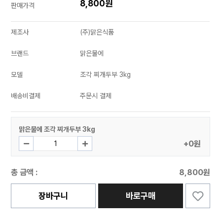
8,800원
판매가격
제조사
(주)맑은식품
브랜드
맑은물에
모델
조각 찌개두부 3kg
배송비결제
주문시 결제
맑은물에 조각 찌개두부 3kg
+0원
총 금액 :
8,800원
장바구니
바로구매