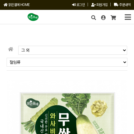
맑은물에 HOME
로그인
|
회원가입
|
주문내역
X