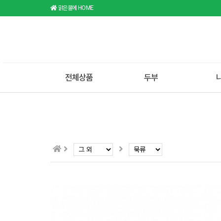
맑은물에 HOME
전체상품
두부