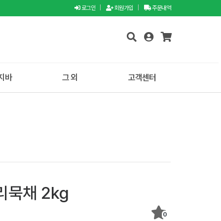
로그인
|
회원가입
|
주문내역
지바
그 외
고객센터
묵채 2kg
0