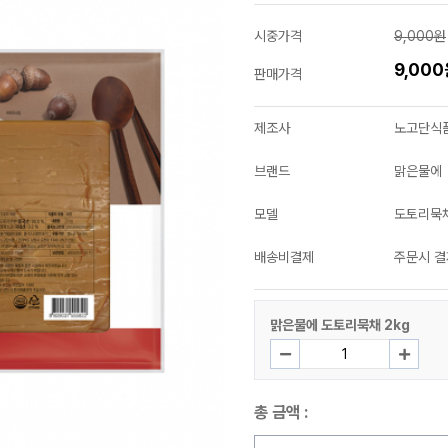
시중가격
9,000원
9,00
판매가격
제조사
노고단식
브랜드
맑은물에
모델
도토리묵채
배송비결제
주문시 결
맑은물에 도토리묵채 2kg
총 금액 :