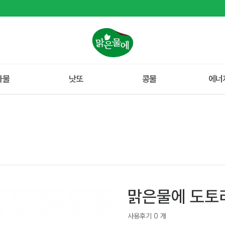
나물
낫또
콩물
에너
맑은물에 도토리
사용후기 0 개