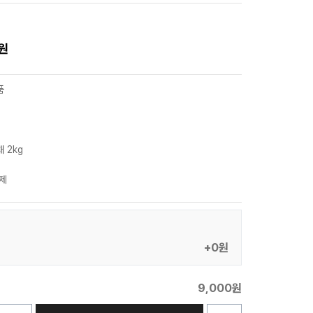
0원
품
 2kg
제
+0원
9,000원