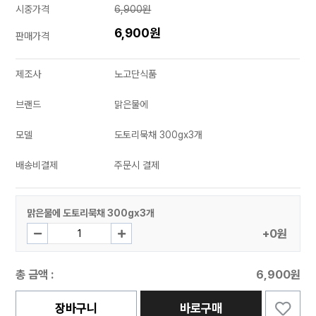
시중가격
6,900원
6,900원
판매가격
제조사
노고단식품
브랜드
맑은물에
모델
도토리묵채 300gx3개
배송비결제
주문시 결제
맑은물에 도토리묵채 300gx3개
+0원
총 금액 :
6,900원
장바구니
바로구매