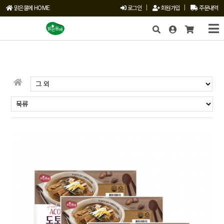
맑은물에 HOME
로그인
|
회원가입
|
주문내역
X