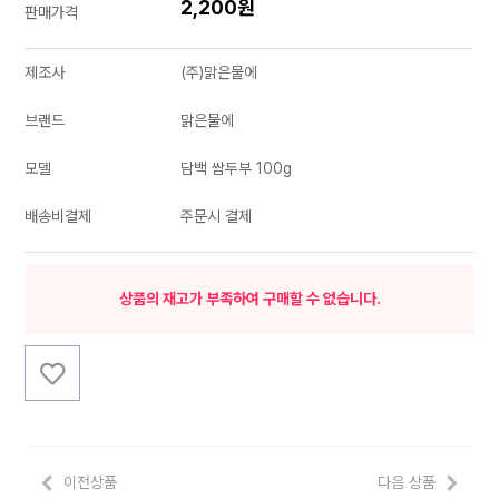
2,200원
판매가격
제조사
(주)맑은물에
브랜드
맑은물에
모델
담백 쌈두부 100g
배송비결제
주문시 결제
상품의 재고가 부족하여 구매할 수 없습니다.
이전상품
다음 상품