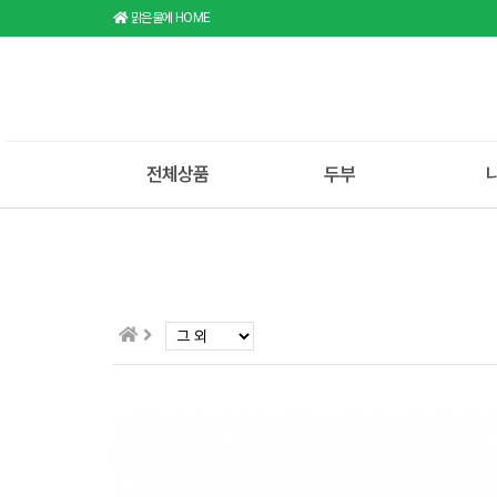
맑은물에 HOME
전체상품
두부