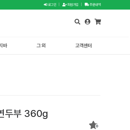
로그인
|
회원가입
|
주문내역
지바
그 외
고객센터
두부 360g
0