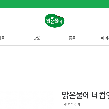
나물
낫또
콩물
에너
맑은물에 네컵연
사용후기 0 개