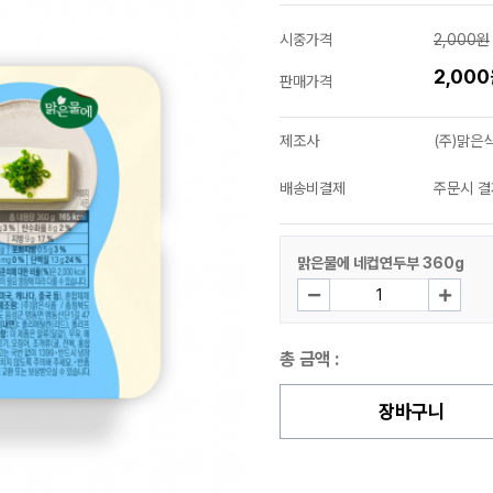
시중가격
2,000원
2,00
판매가격
제조사
(주)맑은
배송비결제
주문시 결
맑은물에 네컵연두부 360g
총 금액 :
장바구니