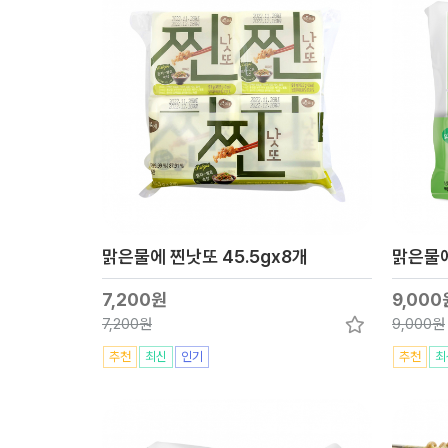
맑은물에 찐낫또 45.5gx8개
7,200원
9,000
7,200원
9,000원
추천
최신
인기
추천
최