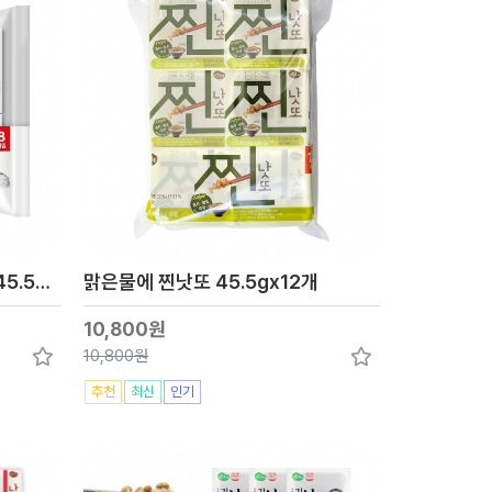
맑은물에 국산콩 김석원 낫또 45.5gx8개
맑은물에 찐낫또 45.5gx12개
10,800원
10,800원
추천
최신
인기