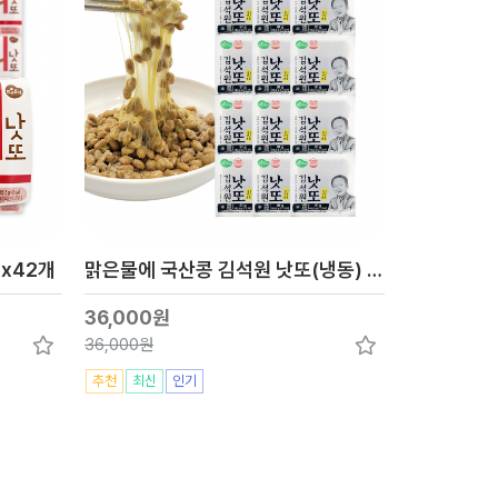
gx42개
맑은물에 국산콩 김석원 낫또(냉동) 45.5gx24개
36,000원
36,000원
추천
최신
인기