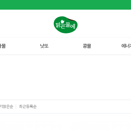
나물
낫또
콩물
에너
기많은순
최근등록순