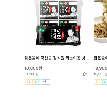
맑은물에 국산콩 김석원 쥐눈이콩 낫또 45.5gx8개
맑은물에
10,800원
19,90
10,800원
19,900
추천
최신
인기
추천
최