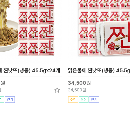
 찐낫또(냉동) 45.5gx24개
맑은물에 찐낫또(냉동) 45.5
0원
34,500원
원
34,500원
신
인기
추천
최신
인기