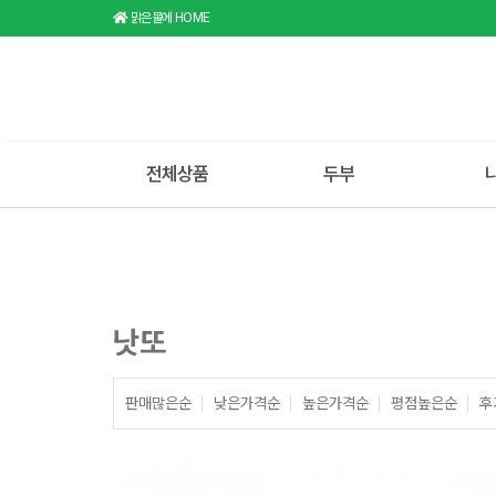
맑은물에 HOME
전체상품
두부
낫또
판매많은순
낮은가격순
높은가격순
평점높은순
후