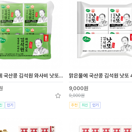
맑은물에 국산콩 김석원 와사비 낫또 45.5gx8개
원
9,000원
9,000원
신
인기
추천
최신
인기