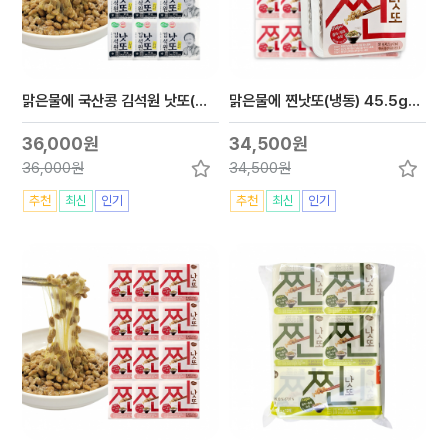
맑은물에 국산콩 김석원 낫또(냉동) 45.5gx24개
맑은물에 찐낫또(냉동) 45.5gx42개
36,000원
34,500원
36,000원
34,500원
추천
최신
인기
추천
최신
인기