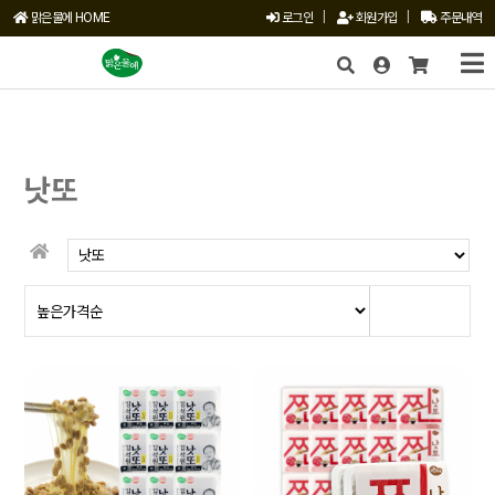
맑은물에 HOME
로그인
|
회원가입
|
주문내역
X
낫또