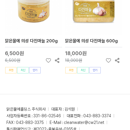
맑은물에 의성 다진마늘 200g
맑은물에 의성 다진마늘 600g
6,500원
18,000원
6,500원
18,000원
추천
최신
인기
추천
최신
인기
맑은물에홀딩스 주식회사
대표자 : 김석원
사업자등록번호 : 331-86-02546
대표전화 : 043-883-3374
FAX : 043-883-3375
E-Mail : cleanwater@cw21.net
통신판매업신고 : 제2022-충북음성-0165호