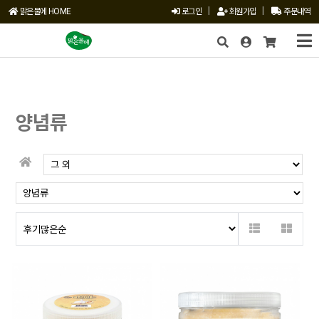
맑은물에 HOME
로그인
|
회원가입
|
주문내역
X
양념류