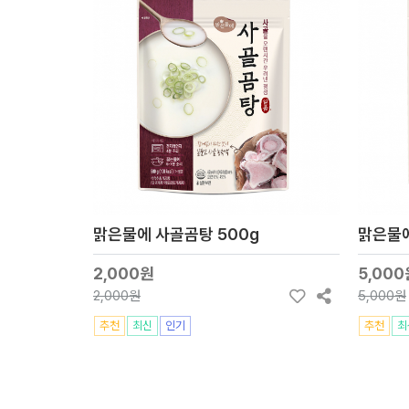
맑은물에 사골곰탕 500g
맑은물에
2,000원
5,000
2,000원
5,000원
추천
최신
인기
추천
최