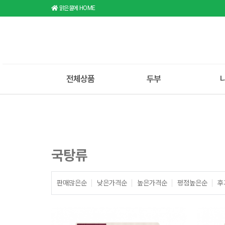
맑은물에 HOME
전체상품
두부
국탕류
판매많은순
낮은가격순
높은가격순
평점높은순
후