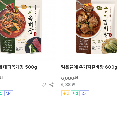
 대파육개장 500g
맑은물에 우거지갈비탕 600
원
6,000원
6,000원
신
인기
추천
최신
인기