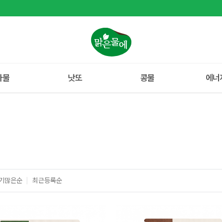
나물
낫또
콩물
에너
기많은순
최근등록순