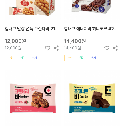
힘내고 말랑 쫀득 오란다바 216g(18gx12개입)
힘내고 에너지바 허니코코 420g(35gx12개입)
12,000원
14,400원
12,000원
14,400원
추천
최신
인기
추천
최신
인기