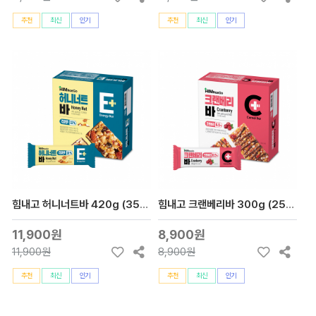
추천
최신
인기
추천
최신
인기
힘내고 허니너트바 420g (35gx12개입)
힘내고 크랜베리바 300g (25gx12개입)
11,900원
8,900원
11,900원
8,900원
추천
최신
인기
추천
최신
인기