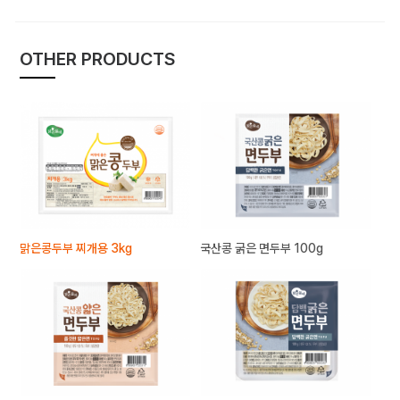
OTHER PRODUCTS
맑은콩두부 찌개용 3kg
국산콩 굵은 면두부 100g