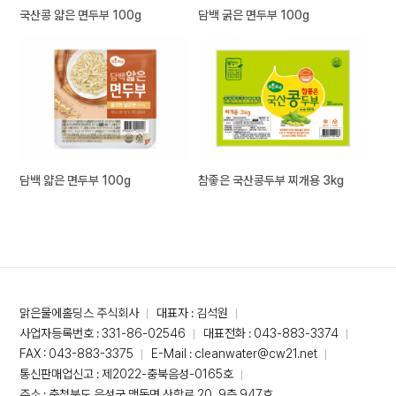
국산콩 얇은 면두부 100g
담백 굵은 면두부 100g
담백 얇은 면두부 100g
참좋은 국산콩두부 찌개용 3kg
맑은물에홀딩스 주식회사
대표자 : 김석원
사업자등록번호 : 331-86-02546
대표전화 : 043-883-3374
FAX : 043-883-3375
E-Mail : cleanwater@cw21.net
통신판매업신고 : 제2022-충북음성-0165호
주소 : 충청북도 음성군 맹동면 산학로 20, 9층 947호