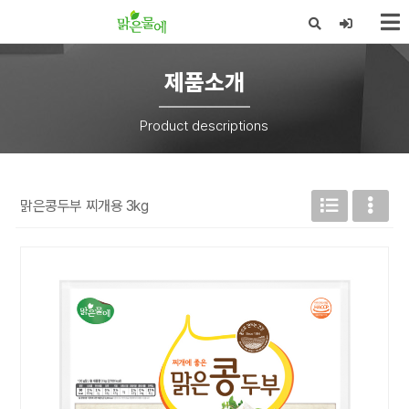
X
제품소개
Product descriptions
맑은콩두부 찌개용 3kg