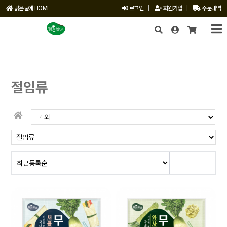
맑은물에 HOME
로그인
|
회원가입
|
주문내역
X
절임류