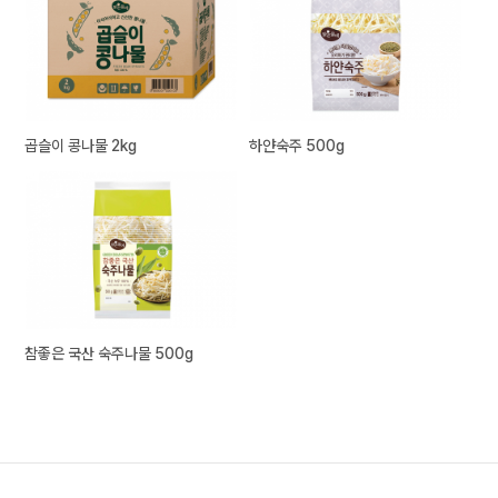
곱슬이 콩나물 2kg
하얀숙주 500g
참좋은 국산 숙주나물 500g