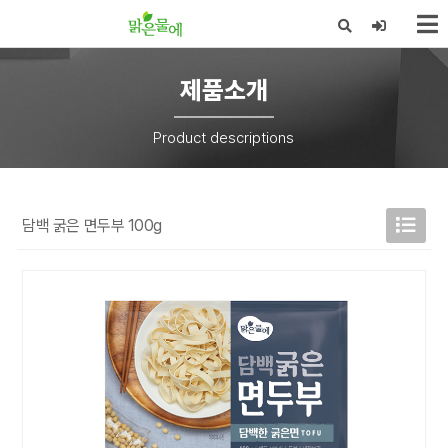
X
제품소개
Product descriptions
담백 굵은 면두부 100g